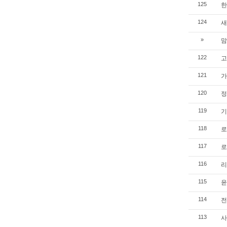
한
125
새
124
맘
»
고
122
가
121
정
120
기
119
로
118
로
117
리
116
윤
115
전
114
사
113