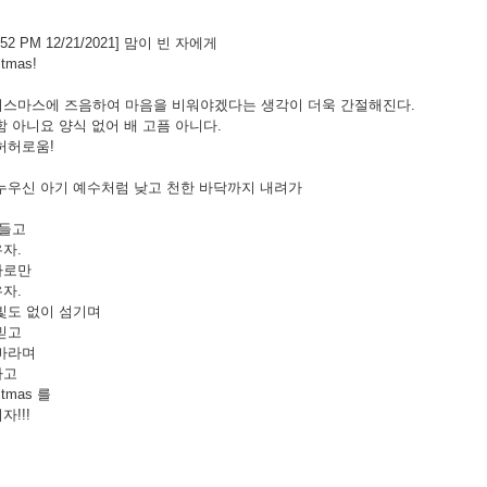
:52 PM 12/21/2021] 맘이 빈 자에게
stmas!
리스마스에 즈음하여 마음을 비워야겠다는 생각이 더욱 간절해진다.
함 아니요 양식 없어 배 고픔 아니다.
허허로움!
누우신 아기 예수처럼 낮고 천한 바닥까지 내려가
 들고
자.
나로만
자.
빛도 없이 섬기며
믿고
바라며
하고
istmas 를
!!!