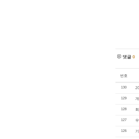
댓글
0
번호
2
130
개
129
회
128
우
127
기
126