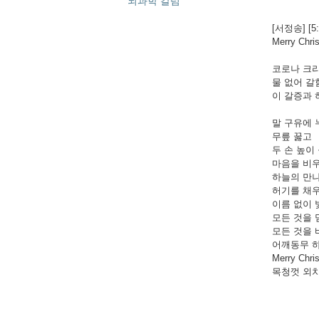
뇌과학 칼럼
[서정송] [5
Merry Chri
코로나 크
물 없어 갈
이 갈증과 
말 구유에 
무릎 꿇고
두 손 높이
마음을 비우
하늘의 만
허기를 채우
이름 없이 
모든 것을 
모든 것을 
어깨동무 
Merry Chr
목청껏 외치자