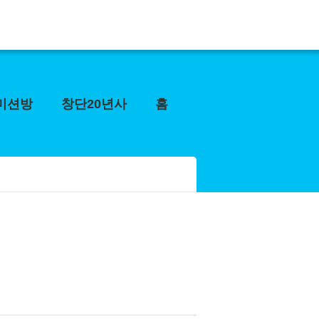
미션방
창단20년사
홈