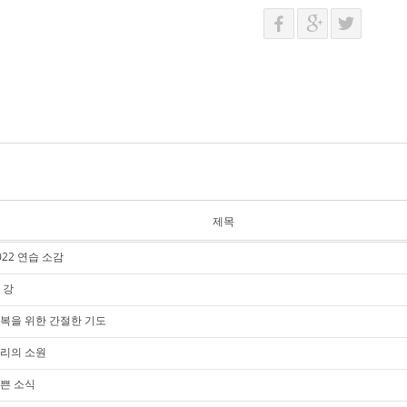
제목
022 연습 소감
 강
복을 위한 간절한 기도
리의 소원
쁜 소식