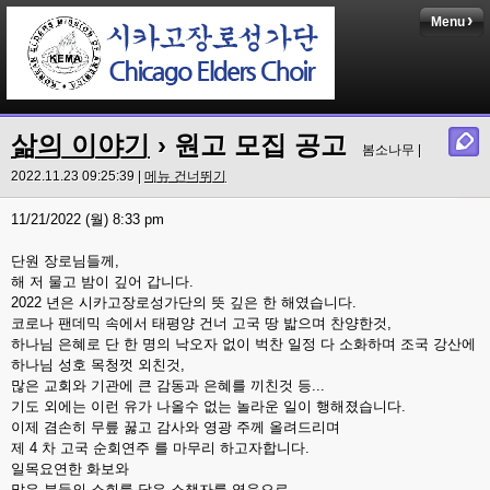
Menu
삶의 이야기
› 원고 모집 공고
봄소나무 |
2022.11.23 09:25:39 |
메뉴 건너뛰기
11/21/2022 (월) 8:33 pm
단원 장로님들께,
해 저 물고 밤이 깊어 갑니다.
2022 년은 시카고장로성가단의 뜻 깊은 한 해였습니다.
코로나 팬데믹 속에서 태평양 건너 고국 땅 밟으며 찬양한것,
하나님 은혜로 단 한 명의 낙오자 없이 벅찬 일정 다 소화하며 조국 강산에
하나님 성호 목청껏 외친것,
많은 교회와 기관에 큰 감동과 은혜를 끼친것 등...
기도 외에는 이런 유가 나올수 없는 놀라운 일이 행해졌습니다.
이제 겸손히 무릎 꿇고 감사와 영광 주께 올려드리며
제 4 차 고국 순회연주 를 마무리 하고자합니다.
일목요연한 화보와
많은 분들의 소회를 담은 소책자를 엮음으로