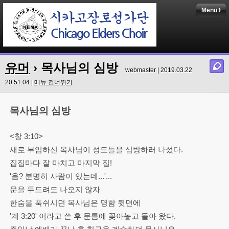
Menu
유머
› 목사님의 심방
webmaster | 2019.03.22
20:51:04 |
메뉴 건너뛰기
목사님의 심방
<창 3:10>
새로 부임하신 목사님이 성도들을 심방하러 나섰다.
집집마다 잘 마치고 마지막 집!
'음? 분명히 사람이 있는데...'
...
문을 두드려도 나오지 않자
한숨을 푹쉬시던 목사님은 명함 뒷면에
'계 3:20' 이라고 쓴 후 문틈에 꽂아놓고 돌아 왔다.