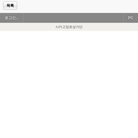
목록
로그인...
PC
시카고장로성가단