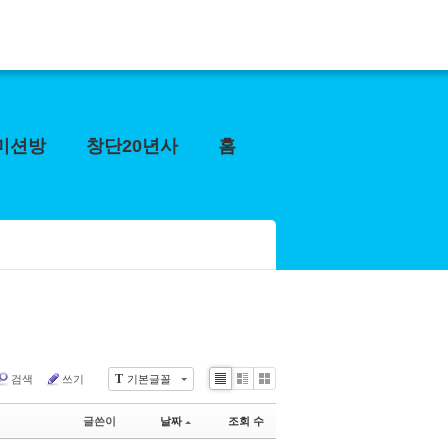
미션방
창단20년사
홈
T
검색
쓰기
기본글꼴
Li
Zi
G
st
n
al
글쓴이
날짜
조회 수
e
le
r