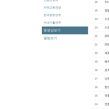
연합찬양제
카
26
지역교회찬양
창
25
한국방문연주
시
24
카네기홀연주
시
23
동영상보기
2
22
앨범보기
2
21
제
20
레
19
은
18
선
17
한
16
연
15
연
14