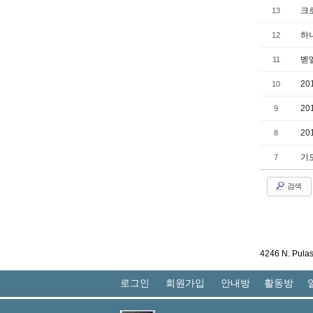
크
13
하
12
벧
11
20
10
20
9
20
8
기
7
검색
4246 N. Pula
로그인
회원가입
안내방
활동방