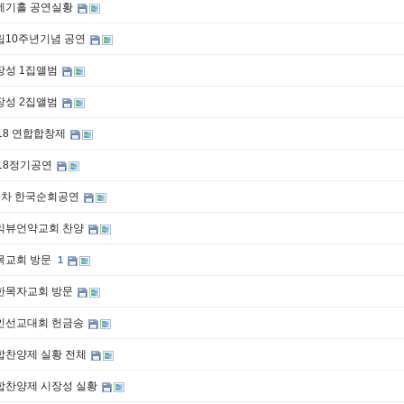
네기홀 공연실황
립10주년기념 공연
장성 1집앨범
장성 2집앨범
018 연합합창제
018정기공연
3차 한국순회공연
익뷰언약교회 찬양
목교회 방문
1
한목자교회 방문
인선교대회 헌금송
합찬양제 실황 전체
합찬양제 시장성 실황