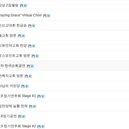
장성 2집앨범
azing Grace" Virtual Choir
인선교대회 헌금송
엘교회 방문
익뷰언약교회 찬양
로스포인트교회 방문
3차 한국순회공연
한목자교회 방문
나님의 어린양
19 정기연주회 Stage #1
합찬양제 실황 전체
018정기공연
19 정기연주회 Stage #2