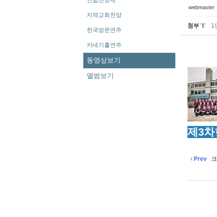
연합찬양제
webmaster
지역교회찬양
첨부
'
1
'
1
한국방문연주
카네기홀연주
동영상보기
앨범보기
제3차
Prev
크