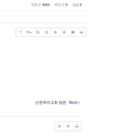
조회 수
4954
추천 수
0
댓글
0
?
가
선한목자교회 방문
Next