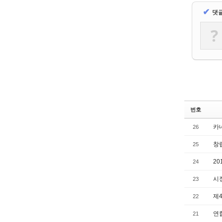
✔
댓
?
번호
카
26
창
25
2
24
시
23
제
22
연
21