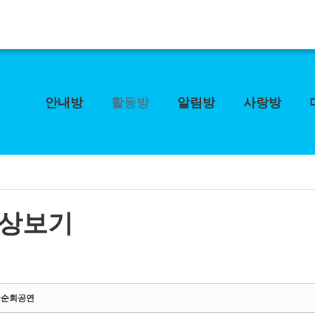
안내방
활동방
알림방
사랑방
상보기
국순회공연