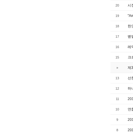
시
20
"Am
19
한
18
벧
17
레
16
크
15
제
»
선
13
하
12
20
11
연
10
2
9
20
8