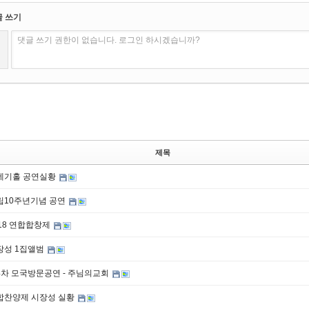
글 쓰기
댓글 쓰기 권한이 없습니다. 로그인 하시겠습니까?
제목
네기홀 공연실황
립10주년기념 공연
018 연합합창제
장성 1집앨범
4차 모국방문공연 - 주님의교회
합찬양제 시장성 실황