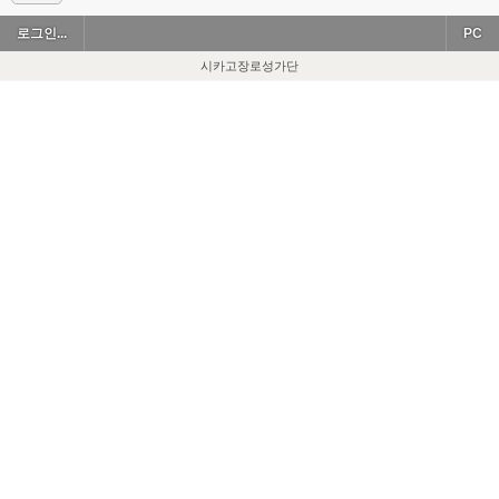
로그인...
PC
시카고장로성가단