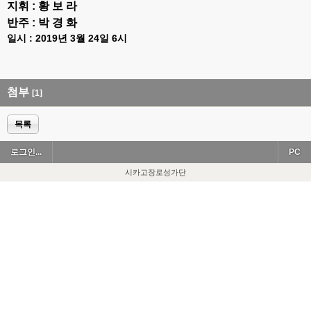
지휘 : 황 보 라
반주 : 박 경 화
일시 : 2019년 3월 24일 6시
첨부
[1]
목록
로그인...
PC
시카고장로성가단