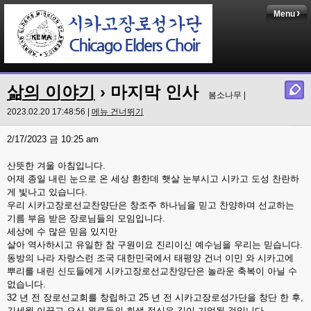
Menu
삶의 이야기
› 마지막 인사
봄소나무 |
2023.02.20 17:48:56 |
메뉴 건너뛰기
2/17/2023 금 10:25 am
산뜻한 겨울 아침입니다.
어제 종일 내린 눈으로 온 세상 환한데 햇살 눈부시고 시카고 도성 찬란하
게 빛나고 있습니다.
우리 시카고장로선교찬양단은 창조주 하나님을 믿고 찬양하며 선교하는
기름 부음 받은 장로님들의 모임입니다.
세상에 수 많은 믿음 있지만
살아 역사하시고 유일한 참 구원이요 진리이신 예수님을 우리는 믿습니다.
동방의 나라 자랑스런 조국 대한민국에서 태평양 건너 이민 와 시카고에
뿌리를 내린 신도들에게 시카고장로선교찬양단은 놀라운 축복이 아닐 수
없습니다.
32 년 전 장로선교회를 창립하고 25 년 전 시카고장로성가단을 창단 한 후,
긴세월 이끌고 오신 원로들의 희생 정신은 길이 기억될 것입니다.