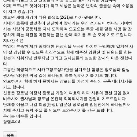
이제 코로나도 옛이야기가 되고 세상은 놀라운 변화의 급물살 속에 소용돌
이 치고 있습니다.
계묘년 새해 개강이 다음 화요일(2/21)로 다가 왔습니다.
시대의 흐름에 발맞추어 전진하며 앞서가는 우리 성가단이 하나님 기뻐하
시는 사랑의 공동체로 다시 도약하며 오고오는 무궁 세월 맡은 사명 잘 감
당하게 되는 터전을 마련하는 금년 한해 되기를 두 손 모아 기도 드립니다.
지나간 4 년
한없이 부족한 제가 중차대한 단장직을 무사히 마치며 우리에게 맡겨진 사
명 잘 감당할 수 있도록 헌신적으로 함께 해주신 임원진 및 단원님들 한분
한분과 지휘자님 반주자님 그리고 권사님들께 심심한 감사의 마음 전합니
다.
그동안 희생적으로 시카고장로성가단을 섬겨오신 함영돈 장로님과 함성
권사님 역이민 귀국 길에 하나님의 축복 임하시기를 기도 합니다.
연로하셔서 함꼐 하지 못하시는 장로님들 가정에 주님의 은총 내리시기를
기도 합니다.
신동춘 장로님 이정식 장로님 가정에 여호와 라파 치유의 광선 끊임 없이
비추시어 권사님과 장로님 온전히 회복되시기를 간절히 기도드립니다.
단체를 이끌고 나갈 회장(단장), 임문상 장로님과 임원진에게 하나님께서
지혜 주시고 능력 주실 줄 믿으며 도와주시기를 간구 드립니다.
우리는 여수룬 입니다.
할렐루야!
목록