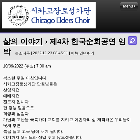
Menu
삶의 이야기
› 제4차 한국순회공연 임
박
봄소나무 | 2022.11.23 08:45:11 |
메뉴 건너뛰기
10/09/2022 (주일) 7:00 am
복스런 주일 아침입니다.
시카고장로성가단 단원님들은
찬양자요
예배자요
전도자 입니다.
한 평생 믿음으로
희생과 섬김과
가난과 고난을 극복하며 교회를 지키고 이민자의 삶 개척해온 우리들이
닷새 후면
복음 들고 고국 땅에 서게 됩니다.
여기까지 오시느라 정말 수고 많으셨습니다.