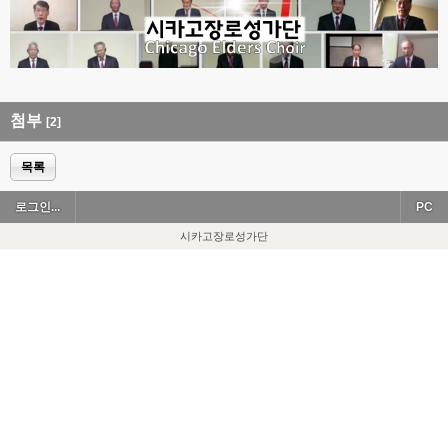
첨부
[2]
목록
로그인...
PC
시카고장로성가단