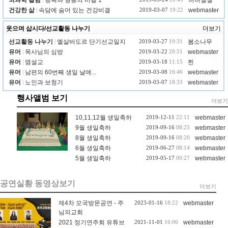
뇌과학 칼럼
행복과 형통의 비결 1
허허실실
건강한 삶
속담에 숨어 있는 건강비결
2019-03-07
19:22
webmaster
웃으며 삽시다/선교활동 나누기
더보기
선교활동 나누기
엘살바도르 단기선교일지
2019-03-27
19:31
봄소나무
유머
목사님의 심방
2019-03-22
20:51
webmaster
유머
몀설교
2019-03-18
11:15
찐
유머
남편의 60번째 생일 날에...
2019-03-08
16:46
webmaster
유머
노인과 보청기
2019-03-07
18:33
webmaster
행사앨범 보기
더보기
10,11,12월 생일축하
2019-12-11
22:11
webmaster
9월 생일축하
2019-09-16
08:25
webmaster
8월 생일축하
2019-09-16
08:20
webmaster
6월 생일축하
2019-06-27
08:14
webmaster
5월 생일축하
2019-05-17
00:27
webmaster
공연실황 동영상보기
더보기
제4차 모국방문공연 - 주
2023-01-16
18:22
webmaster
님의교회
2021 정기연주회 유튜브
2021-11-01
16:06
webmaster