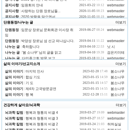
공지사항
임원회의 안내
2021-03-22
10:12
webmaster
공지사항
사랑하는 단원 장로님들...
2020-11-05
08:23
webmaster
공지사항
2020 방학을 맞으면서
2020-11-05
08:19
webmaster
단원동정/나누는 글
더보기
단원동정
임문상 장로님 문화회관 이사장 취
2019-06-27
08:24
webmaster
임
단원동정
박양성 장로님 섬 선교 떠나십니다.
2019-04-11
11:22
webmaster
나누는 글
축하합니다
2019-04-10
22:53
닛 시
나누는 글
'봄 소나무' 님의 글을 읽고
2019-04-10
19:39
검은키미테
나누는 글
다민족교회 방문 보고
2019-03-18
00:24
webmaster
삶의 이야기/선교지소개
더보기
삶의 이야기
마지막 인사
2023-02-20
17:48
봄소나무
삶의 이야기
합심 기도
2023-01-15
14:59
봄소나무
삶의 이야기
기 도
2023-01-15
14:57
봄소나무
삶의 이야기
제4차 고국방문공연
2023-01-15
14:55
봄소나무
삶의 이야기
행 복
2022-12-28
15:11
봄소나무
건강하게 살아요/뇌과학
더보기
뇌과학 칼럼
행복과 형통의 비결 4
2019-03-27
19:09
webmaster
뇌과학 칼럼
행복과 형통의 비결 3
2019-03-27
18:57
webmaster
뇌과학 칼럼
행복과 형통의 비결 2
2019-03-24
21:03
허허실실
2019-03-24
20:43