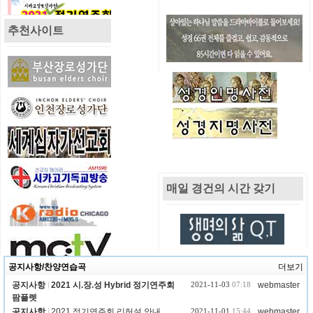
추천사이트
h
https://issuu.https://issuu.com/paulyang
55/docs/2021_rgbcom/paulyang55/docs/20
21_rgb
ttps://issuu.com/paulyang55/docs/
2021
21_rgb
m/paulyang55/do
cs/2021_rgb
매일 경건의 시간 갖기
공지사항/찬양연습곡
더보기
공지사항
2021 시.장.성 Hybrid 정기연주회
2021-11-03
07:18
webmaster
팜플렛
공지사항
2021 정기연주회 리허설 안내
2021-11-01
15:44
webmaster