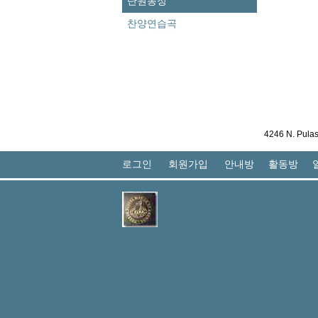
단원동정
찬양연습곡
4246 N. Pula
로그인
회원가입
안내방
활동방