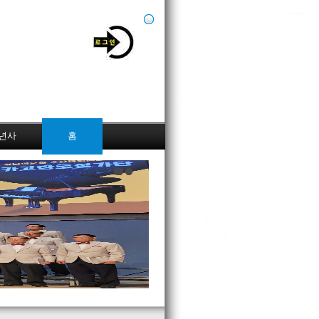
0년사
홈