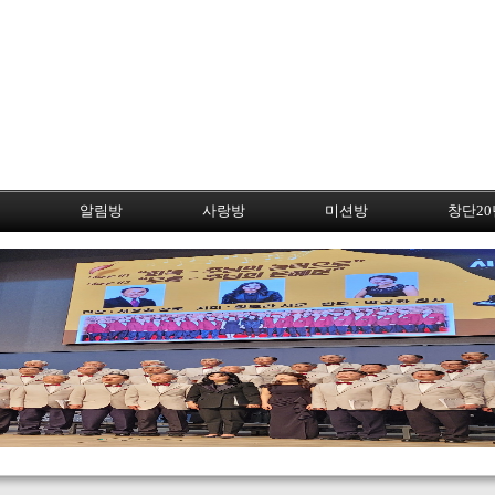
알림방
사랑방
미션방
창단2